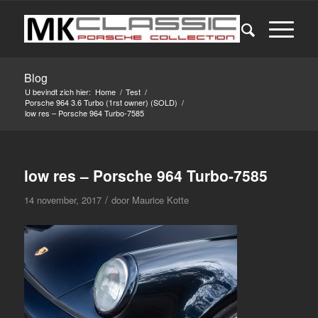
Blog
U bevindt zich hier:
Home
/
Test
/
Porsche 964 3.6 Turbo (1rst owner) (SOLD)
/
low res – Porsche 964 Turbo-7585
low res – Porsche 964 Turbo-7585
/
14 november, 2017
door
Maurice Kotte