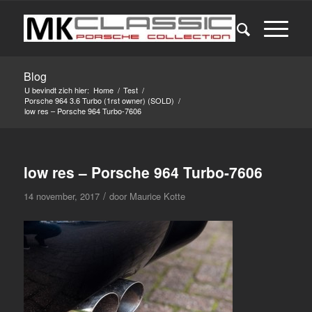
Blog
U bevindt zich hier:
Home
/
Test
/
Porsche 964 3.6 Turbo (1rst owner) (SOLD)
/
low res – Porsche 964 Turbo-7606
low res – Porsche 964 Turbo-7606
/
14 november, 2017
door
Maurice Kotte