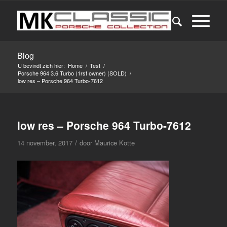
Blog
U bevindt zich hier:
Home
/
Test
/
Porsche 964 3.6 Turbo (1rst owner) (SOLD)
/
low res – Porsche 964 Turbo-7612
low res – Porsche 964 Turbo-7612
/
14 november, 2017
door
Maurice Kotte