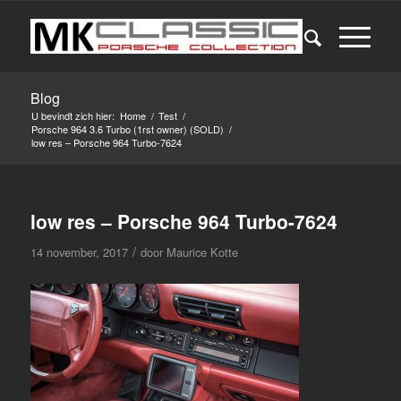
Blog
U bevindt zich hier:
Home
/
Test
/
Porsche 964 3.6 Turbo (1rst owner) (SOLD)
/
low res – Porsche 964 Turbo-7624
low res – Porsche 964 Turbo-7624
/
14 november, 2017
door
Maurice Kotte