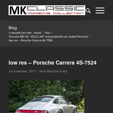
Blog
U bevindt zich hier:
Home
/
Test
/
Porsche 993 4S / SOLD (#27 end production air cooled Porsche)
/
low res – Porsche Carrera 4S-7524
low res – Porsche Carrera 4S-7524
/
14 november, 2017
door
Maurice Kotte