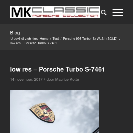
Blog
U bevindt zich hier:
Home
/
Test
/
Porsche 993 Turbo (S) WLSII (SOLD)
/
low res – Porsche Turbo S-7461
low res – Porsche Turbo S-7461
/
14 november, 2017
door
Maurice Kotte