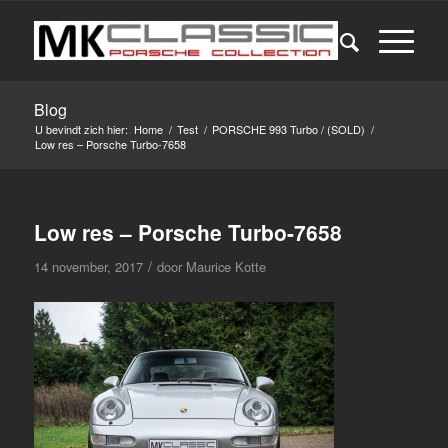
Blog
U bevindt zich hier:
Home
/
Test
/
PORSCHE 993 Turbo / (SOLD)
/
Low res – Porsche Turbo-7658
Low res – Porsche Turbo-7658
/
14 november, 2017
door
Maurice Kotte