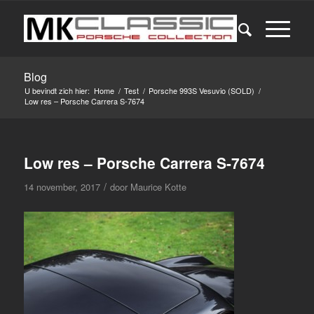
Blog
U bevindt zich hier:
Home
/
Test
/
Porsche 993S Vesuvio (SOLD)
/
Low res – Porsche Carrera S-7674
Low res – Porsche Carrera S-7674
/
14 november, 2017
door
Maurice Kotte