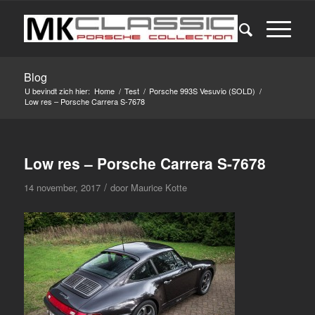
Blog
U bevindt zich hier:
Home
/
Test
/
Porsche 993S Vesuvio (SOLD)
/
Low res – Porsche Carrera S-7678
Low res – Porsche Carrera S-7678
/
14 november, 2017
door
Maurice Kotte